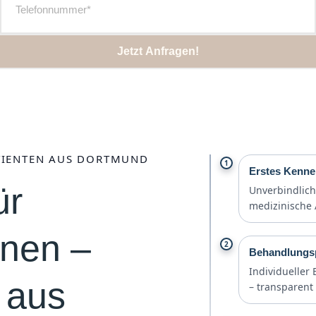
Jetzt Anfragen!
ATIENTEN AUS DORTMUND
1
Erstes Kenne
ür
Unverbindlich
medizinische
onen –
2
Behandlungs
Individueller
 aus
– transparent 