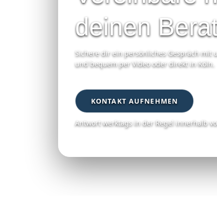
deinen Bera
Sichere dir ein persönliches Gespräch mit u
und bequem per Video oder direkt in Köln.
KONTAKT AUFNEHMEN
Antwort werktags in der Regel innerhalb v