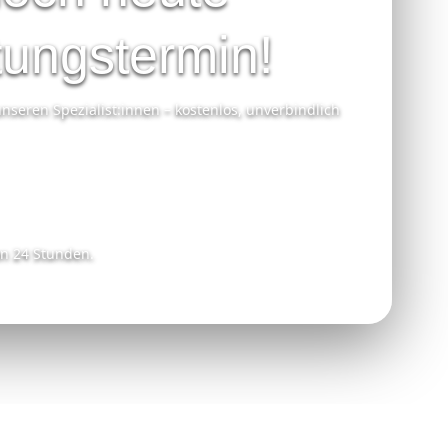
tungstermin!
nseren Spezialist:innen – kostenlos, unverbindlich
on 24 Stunden.