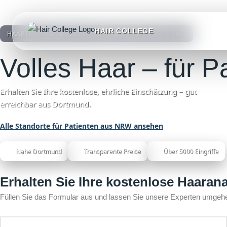
HAIR COLLEGE
HAARTRANSPLANTATION IN DER NÄHE VON DORTMUND
Volles Haar – für 
Erhalten Sie Ihre kostenlose, ehrliche Einschätzung – gut
erreichbar aus Dortmund.
Alle Standorte für Patienten aus NRW ansehen
Nahe Dortmund
Transparente Preise
Über 5000 Eingriffe
Erhalten Sie Ihre kostenlose Haaran
Füllen Sie das Formular aus und lassen Sie unsere Experten umgehe