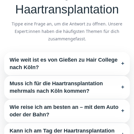
Haartransplantation
Tippe eine Frage an, um die Antwort zu öffnen. Unsere
Expert:innen haben die häufigsten Themen für dich
zusammengefasst.
Wie weit ist es von Gießen zu Hair College
+
nach Köln?
Unsere Praxis liegt in Köln und ist von Gießen aus gut
Muss ich für die Haartransplantation
mit dem Auto oder der Bahn zu erreichen. Die genaue
+
mehrmals nach Köln kommen?
Anfahrt besprechen wir gerne im Rahmen deiner
kostenlosen Beratung.
Wir planen Beratung, Eingriff und die wichtigsten
Wie reise ich am besten an – mit dem Auto
Haartransplantation für Gießen: HairCollege®
Nachsorge-Termine so, dass für Patienten aus Gießen
+
oder der Bahn?
möglichst wenige separate Anreisen nötig sind. Der
genaue Ablauf wird individuell mit dir abgestimmt.
Beides ist möglich. Köln ist von Gießen aus sowohl mit
Kann ich am Tag der Haartransplantation
Haartransplantation für Gießen: HairCollege®
dem Auto über die Autobahn als auch mit der Bahn gut